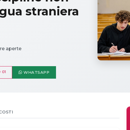
ngua straniera
e aperte
 01
WHATSAPP
COSTI