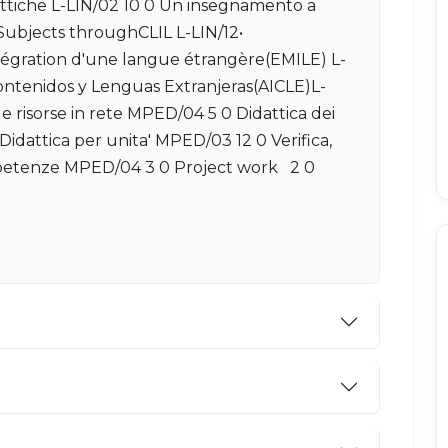
attiche L-LIN/02 10 0 Un insegnamento a
r Subjects throughCLIL L-LIN/12•
tégration d'une langue étrangère(EMILE) L-
ontenidos y Lenguas Extranjeras(AICLE)L-
le risorse in rete MPED/04 5 0 Didattica dei
 Didattica per unita' MPED/03 12 0 Verifica,
ompetenze MPED/04 3 0 Project work 2 0