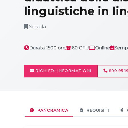
linguistiche in li
Scuola
Durata 1500 ore
60 CFU
Online
Sempr
RICHIEDI INFORMAZIONI
800 95 19
PANORAMICA
REQUISITI