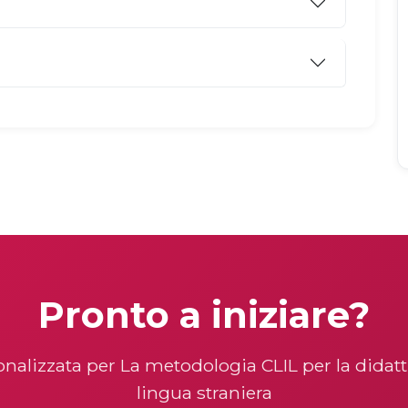
Pronto a iniziare?
nalizzata per La metodologia CLIL per la didatti
lingua straniera