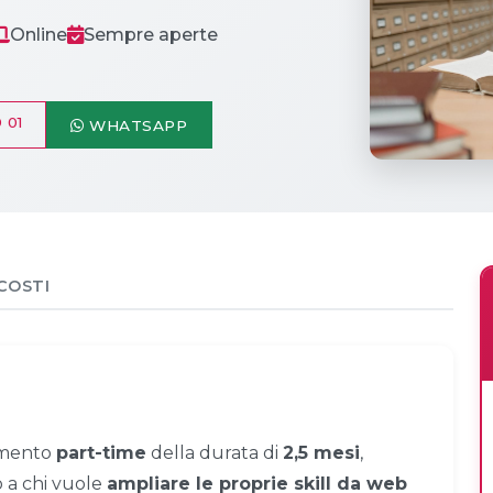
Online
Sempre aperte
 01
WHATSAPP
COSTI
dimento
part-time
della durata di
2,5 mesi
,
to a chi vuole
ampliare le proprie skill da web