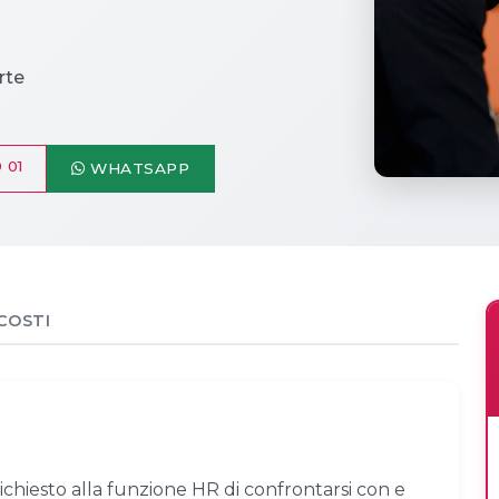
rte
 01
WHATSAPP
COSTI
richiesto alla funzione HR di confrontarsi con e