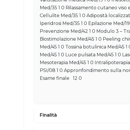
Med/35 1 0 Rilassamento cutaneo viso 
Cellulite Med/35 1 0 Adiposità localizza
Iperidrosi Med/35 1 0 Epilazione Med/19 1
Prevenzione Med/42 1 0 Modulo 3 – Tr
Biostimolazione Med/45 1 0 Peeling chim
Med/45 1 0 Tossina botulinica Med/45 1
Med/45 1 0 Luce pulsata Med/45 1 0 Las
Mesoterapia Med/45 1 0 Intralipoterapi
PSI/08 1 0 Appronfondimento sulla nor
Esame finale 12 0
Finalità