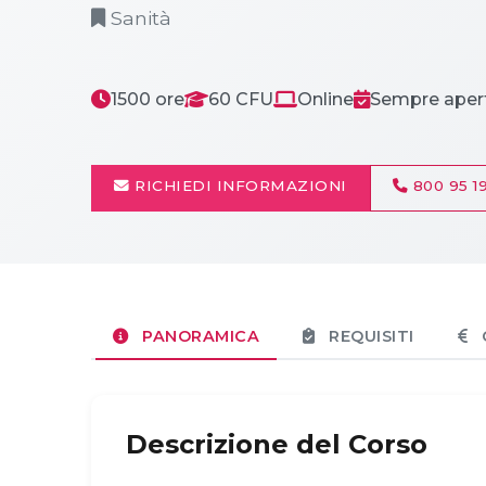
Sanità
1500 ore
60 CFU
Online
Sempre aper
RICHIEDI INFORMAZIONI
800 95 19
PANORAMICA
REQUISITI
Descrizione del Corso