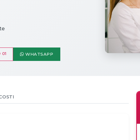
te
 01
WHATSAPP
COSTI