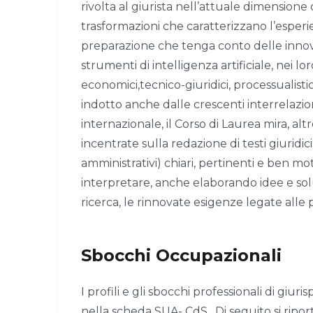
rivolta al giurista nell’attuale dimensione 
trasformazioni che caratterizzano l’espe
preparazione che tenga conto delle innova
strumenti di intelligenza artificiale, nei lor
economici,tecnico-giuridici, processualistic
indotto anche dalle crescenti interrelazio
internazionale, il Corso di Laurea mira, a
incentrate sulla redazione di testi giuridic
amministrativi) chiari, pertinenti e ben moti
interpretare, anche elaborando idee e solu
ricerca, le rinnovate esigenze legate alle p
Sbocchi Occupazionali
I profili e gli sbocchi professionali di gi
nella scheda SUA- CdS. Di seguito si ripor