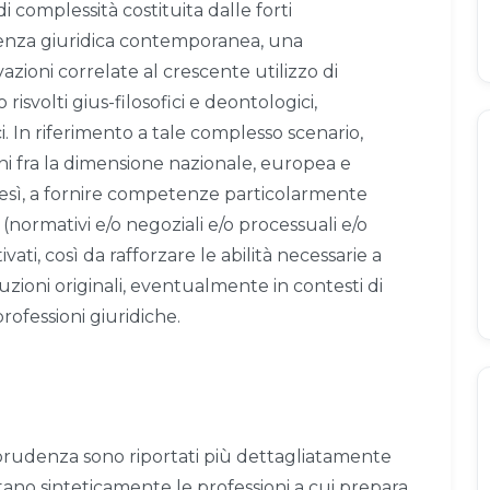
di complessità costituita dalle forti
rienza giuridica contemporanea, una
zioni correlate al crescente utilizzo di
o risvolti gius-filosofici e deontologici,
i. In riferimento a tale complesso scenario,
ni fra la dimensione nazionale, europea e
ltresì, a fornire competenze particolarmente
i (normativi e/o negoziali e/o processuali e/o
vati, così da rafforzare le abilità necessarie a
zioni originali, eventualmente in contesti di
rofessioni giuridiche.
urisprudenza sono riportati più dettagliatamente
tano sinteticamente le professioni a cui prepara