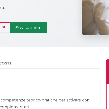
rte
 01
WHATSAPP
COSTI
le competenze teorico-pratiche per attivarsi con
 complementari.