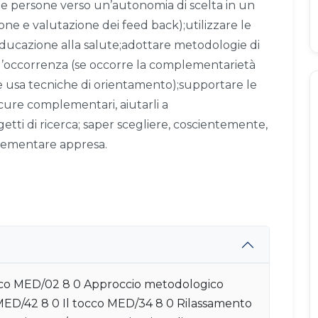
le persone verso un’autonomia di scelta in un
ne e valutazione dei feed back);utilizzare le
educazione alla salute;adottare metodologie di
l’occorrenza (se occorre la complementarietà
e usa tecniche di orientamento);supportare le
 cure complementari, aiutarli a
tti di ricerca; saper scegliere, coscientemente,
plementare appresa.
ico MED/02 8 0 Approccio metodologico
 MED/42 8 0 Il tocco MED/34 8 0 Rilassamento