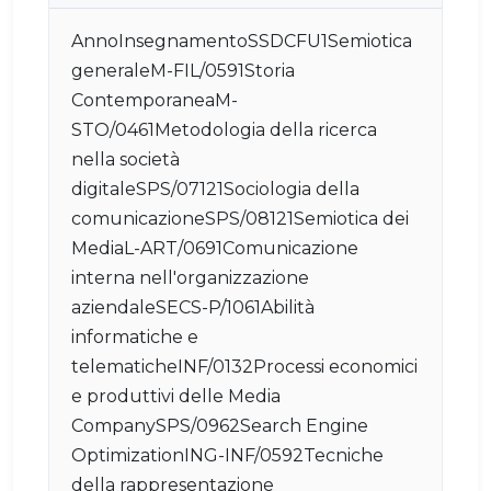
AnnoInsegnamentoSSDCFU1Semiotica
generaleM-FIL/0591Storia
ContemporaneaM-
STO/0461Metodologia della ricerca
nella società
digitaleSPS/07121Sociologia della
comunicazioneSPS/08121Semiotica dei
MediaL-ART/0691Comunicazione
interna nell'organizzazione
aziendaleSECS-P/1061Abilità
informatiche e
telematicheINF/0132Processi economici
e produttivi delle Media
CompanySPS/0962Search Engine
OptimizationING-INF/0592Tecniche
della rappresentazione